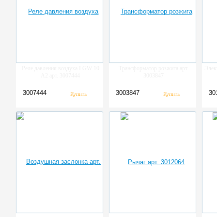
Реле давления воздуха LGW 10
Трансформатор розжига арт.
Элек
A2 арт. 3007444
3003847
3007444
3003847
30