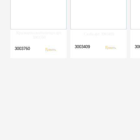
Крыльчатка вентилятора арт.
Скоба арт. 3003409
3003760
3003409
30
3003760