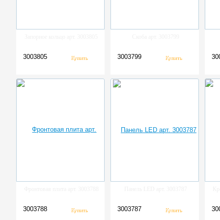
Запорное кольцо арт. 3003805
Скоба арт. 3003799
3003805
3003799
30
Фронтовая плита арт. 3003788
Панель LED арт. 3003787
Кр
3003788
3003787
30