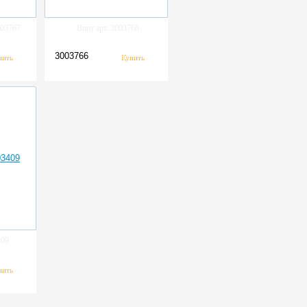
003767
Винт арт. 3003766
3003766
409