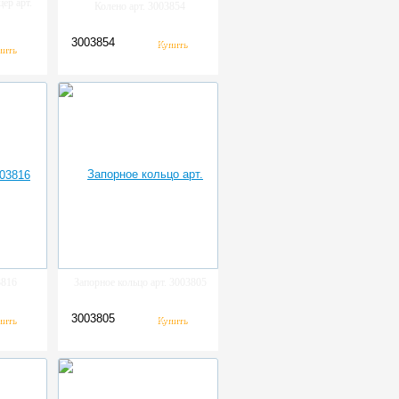
ер арт.
Колено арт. 3003854
3003854
3816
Запорное кольцо арт. 3003805
3003805