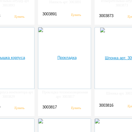
ельный штуцер арт.
Измерительный штуц
Ниппель арт. 3003891
3003893
3003873
3003891
3
3003873
пуса вентилятора арт.
Прокладка теплоизоляционная
Шпонка арт. 300
3003829
арт. 3003817
3003816
9
3003817