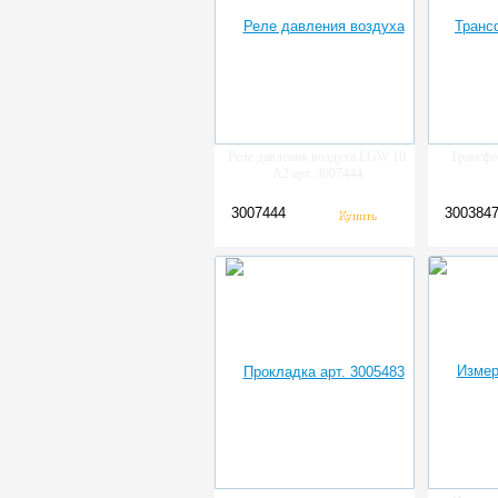
Реле давления воздуха LGW 10
Трансфо
A2 арт. 3007444
3007444
300384