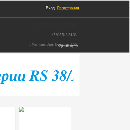
Вход
Регистрация
+7 926 341-00-00,
+7 925 542-34-33
г. Мытищи, Веры Волошиной 56
Корзина пуста
ерии RS 38/1 (819 T