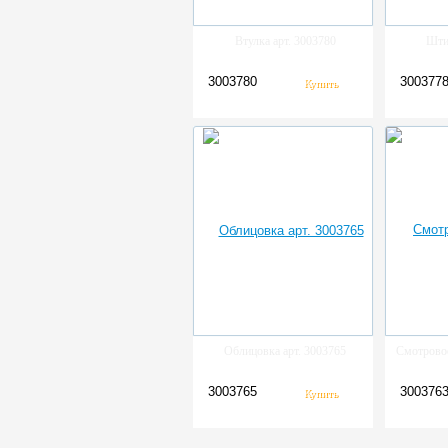
Втулка арт. 3003780
Шти
3003780
300377
Облицовка арт. 3003765
Смотровое
3003765
300376