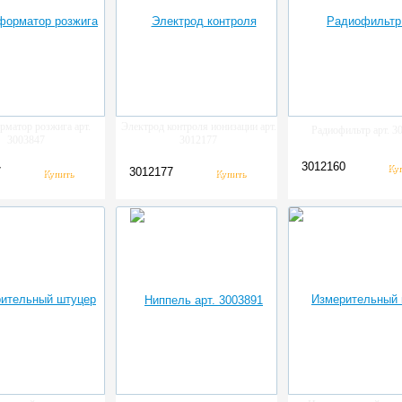
рматор розжига арт.
Электрод контроля ионизации арт.
Радиофильтр арт. 3
3003847
3012177
3012160
7
3012177