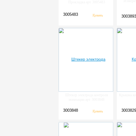
Измерит
Прокладка арт. 3005483
3005483
300389
Штекер электрода контроля
Крышка кор
ионизации арт. 3003848
3003848
300382