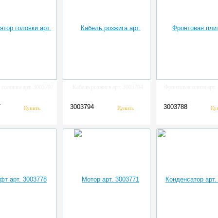
 головки арт. 3003797
Кабель розжига арт. 3003794
Фронтовая плита арт.
7
3003794
3003788