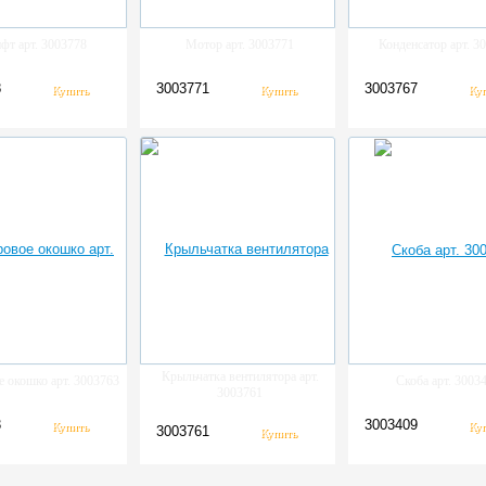
фт арт. 3003778
Мотор арт. 3003771
Конденсатор арт. 3
8
3003771
3003767
Крыльчатка вентилятора арт.
 окошко арт. 3003763
Скоба арт. 3003
3003761
3
3003409
3003761