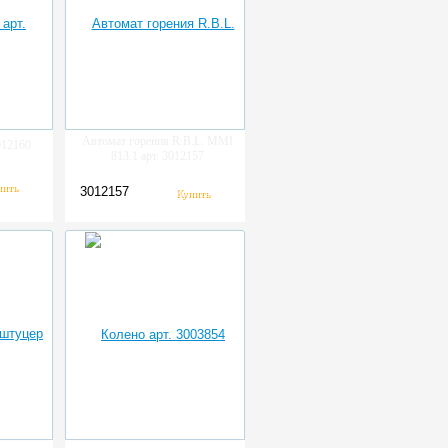
Автомат горения R.B.L. MMI
012160
813.1 арт. 3012157
3012157