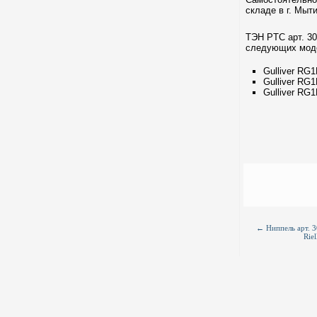
складе в г. Мыт
ТЭН PTC арт. 30
следующих мод
Gulliver RG
Gulliver RG
Gulliver RG
←
Ниппель арт. 
Riel