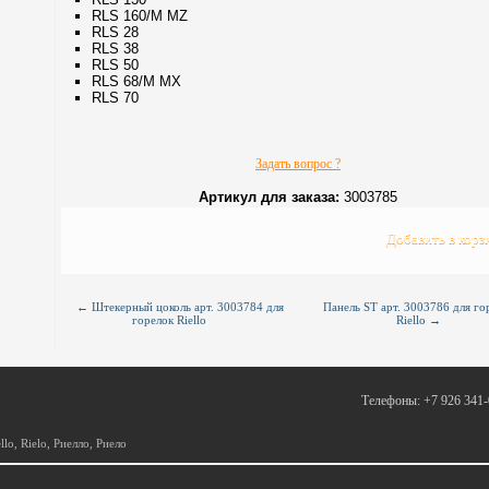
RLS 160/M MZ
RLS 28
RLS 38
RLS 50
RLS 68/M MX
RLS 70
Задать вопрос ?
Артикул для заказа:
3003785
←
Штекерный цоколь арт. 3003784 для
Панель ST арт. 3003786 для го
горелок Riello
Riello
→
Телефоны: +7 926 341-
lo, Rielo, Риелло, Риело