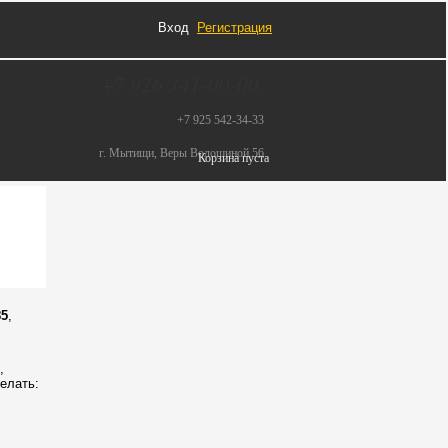
Вход
Регистрация
+7 926 341-00-00,
+7 925 542-34-33
г. Мытищи, Веры Волошиной 56
Корзина пуста
85
,
,
елать: