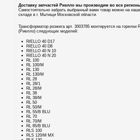
Доставку запчастей Риелло мы производим во все регион
Самостоятельно забрать выбранный вами товар можно на наш
складе в г. Мытищи Московской области.
Трансформатор розжига арт. 3003785 монтируется на горелки Ri
(Риелло) следующих моделей:
RIELLO 40 D17
RIELLO 40 D8
RIELLO 40 N 10
RIELLO 40 N 20
RL 100
RL 100/M
RL 130
RL 130/M
RL 28
RL 28/1
RL 28/M
RL 38
RL 38/M
RL 50
RL 50/M
RL 55/B BLU
RL 70
RL 70/M
RL 85/B BLU
RLS 100
RLS 120/M MX
RLS 130