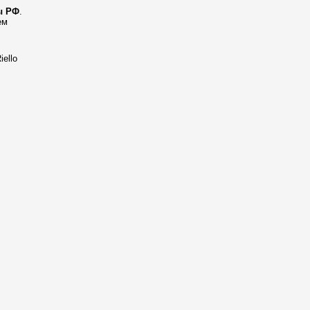
ы РФ
.
ем
ello