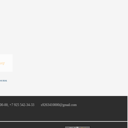
релок
00-00, +7 925 542-34-33
s9263410000@gmail.com